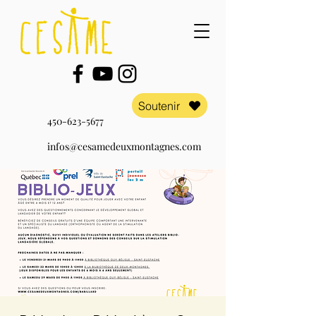
Soutenir
450-623-5677
infos@cesamedeuxmontagnes.com