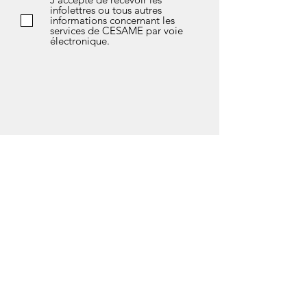
infolettres ou tous autres
informations concernant les
services de CESAME par voie
électronique.
*Si vous avez des questions sur l’avis de
confidentialité de notre société, les données
que nous détenons sur vous, ou si vous
souhaitez exercer l’un de vos droits en matière
de protection des données, n'hésitez pas à
contacter notre responsable de la
confidentialité soit Marlène Fleury au courriel
suivant :
vieprivee@cesamedeuxmontagnes.com