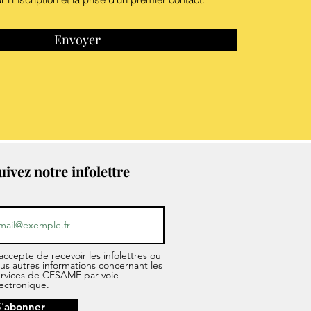
Envoyer
uivez notre infolettre
accepte de recevoir les infolettres ou
us autres informations concernant les
ervices de CESAME par voie
ectronique.
S'abonner