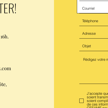
TER!
16h.
s.com
te,
J’accepte que
soient trans
soient compil
de ces inform
CESAME pour l