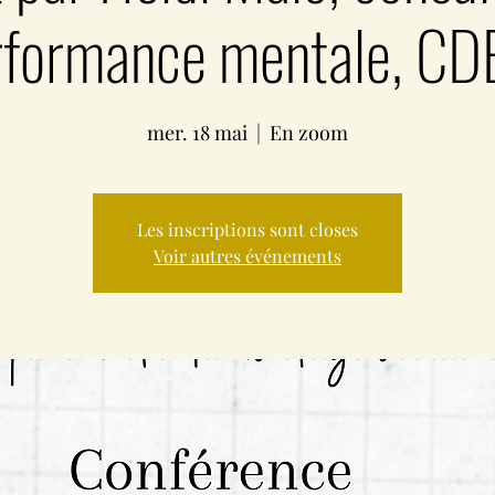
rformance mentale, CD
mer. 18 mai
  |  
En zoom
Les inscriptions sont closes
Voir autres événements