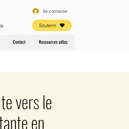
Se connecter
om
Soutenir
Contact
Ressources utiles
e vers le
tante en