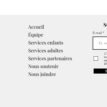
S
Accueil
E-mail
Équipe
Services enfants
Services adultes
J’
to
Services partenaires​
s
él
Nous soutenir
Nous joindre