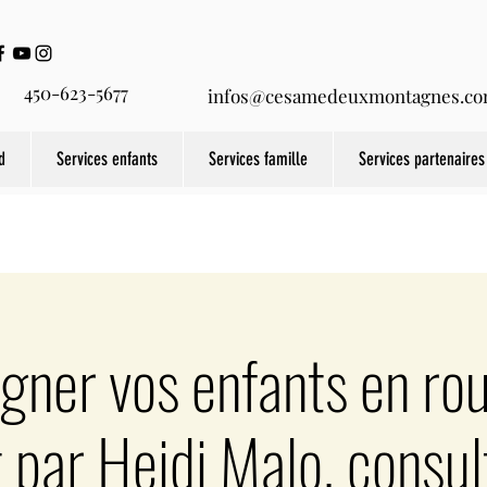
450-623-5677
infos@cesamedeuxmontagnes.c
d
Services enfants
Services famille
Services partenaires
ner vos enfants en rout
par Heidi Malo, consul