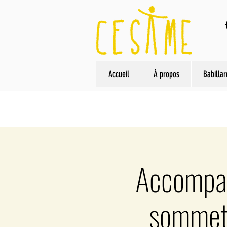
Accueil
À propos
Babillar
Accompag
sommet 