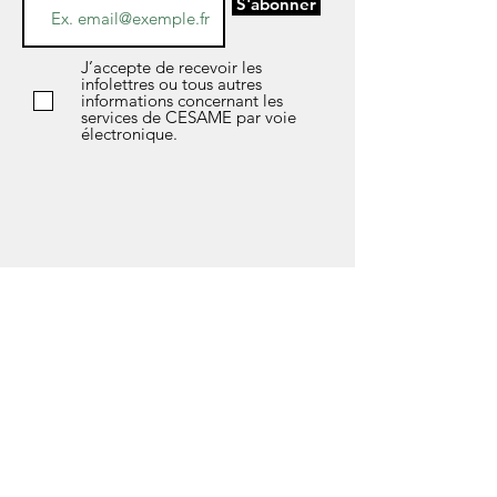
S'abonner
J’accepte de recevoir les
infolettres ou tous autres
informations concernant les
services de CESAME par voie
électronique.
*Si vous avez des questions sur l’avis de
confidentialité de notre société, les données
que nous détenons sur vous, ou si vous
souhaitez exercer l’un de vos droits en matière
de protection des données, n'hésitez pas à
contacter notre responsable de la
confidentialité soit Marlène Fleury au courriel