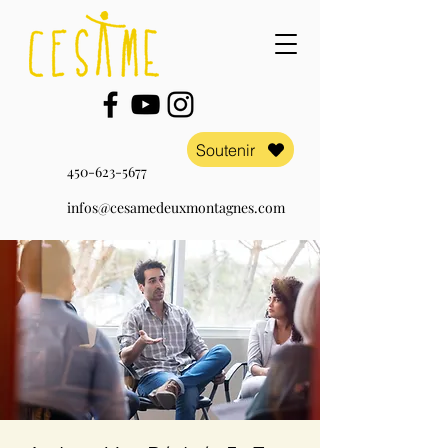
Soutenir
450-623-5677
infos@cesamedeuxmontagnes.com