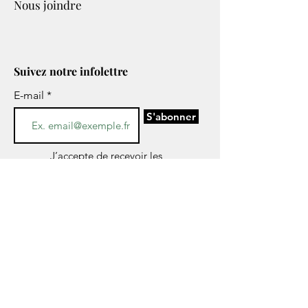
Nous joindre
Suivez notre infolettre
E-mail
S'abonner
J’accepte de recevoir les
infolettres ou tous autres
informations concernant les
services de CESAME par voie
électronique.