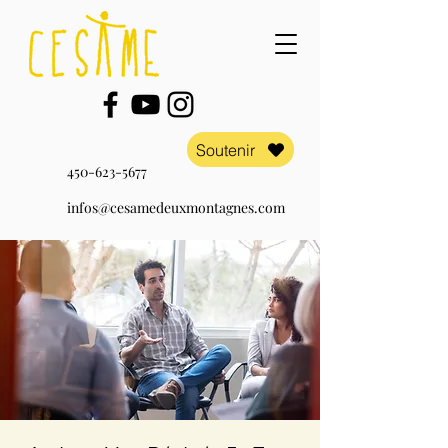
Soutenir
450-623-5677
infos@cesamedeuxmontagnes.com