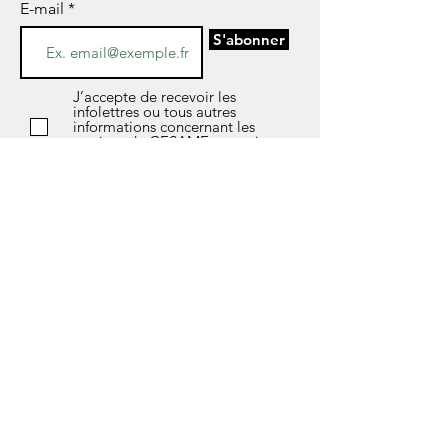
E-mail
S'abonner
J’accepte de recevoir les
infolettres ou tous autres
informations concernant les
services de CESAME par voie
électronique.
*Si vous avez des questions sur l’avis de
confidentialité de notre société, les données
que nous détenons sur vous, ou si vous
souhaitez exercer l’un de vos droits en matière
de protection des données, n'hésitez pas à