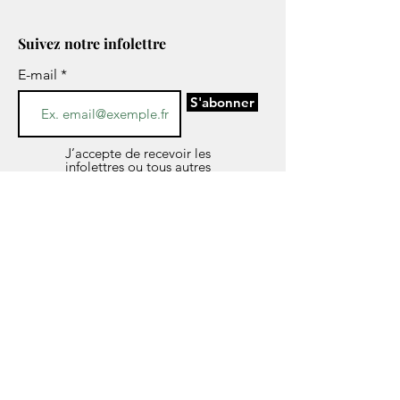
Suivez notre infolettre
E-mail
S'abonner
J’accepte de recevoir les
infolettres ou tous autres
informations concernant les
services de CESAME par voie
électronique.
*Si vous avez des questions sur l’avis de
confidentialité de notre société, les données