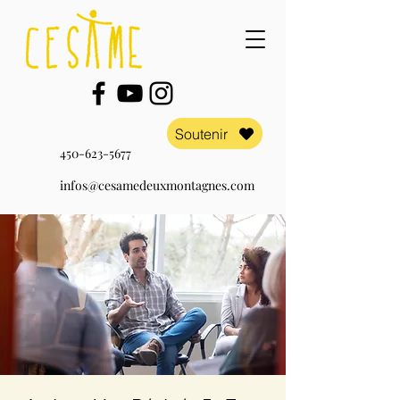
Soutenir
450-623-5677
infos@cesamedeuxmontagnes.com