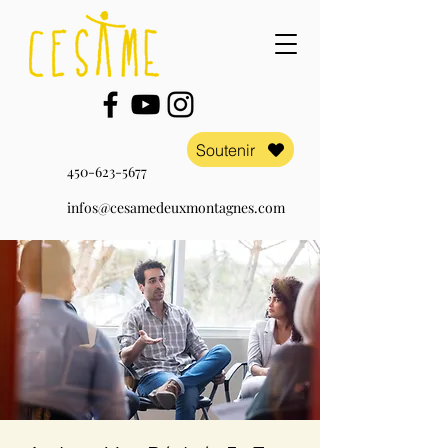
Soutenir
450-623-5677
infos@cesamedeuxmontagnes.com