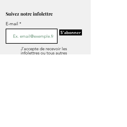
Suivez notre infolettre
E-mail
S'abonner
J’accepte de recevoir les
infolettres ou tous autres
informations concernant les
services de CESAME par voie
électronique.
*Si vous avez des questions sur l’avis de
confidentialité de notre société, les données