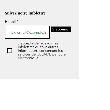
Suivez notre infolettre
E-mail
S'abonner
J’accepte de recevoir les
infolettres ou tous autres
informations concernant les
services de CESAME par voie
électronique.
*Si vous avez des questions sur l’avis de
confidentialité de notre société, les données