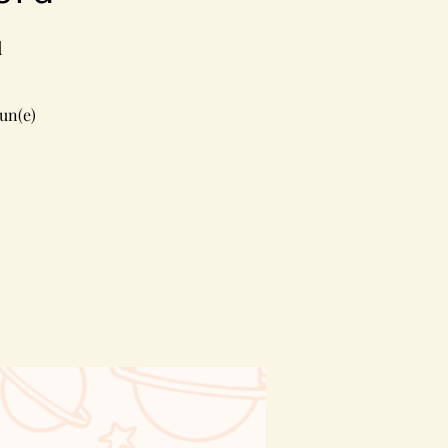
d
un(e)
!