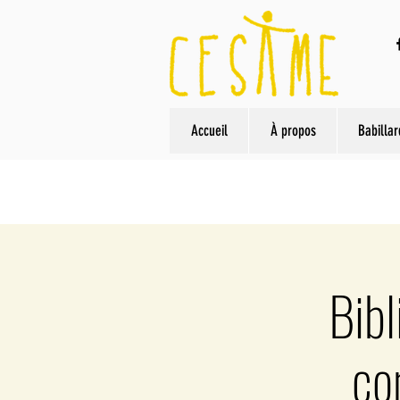
Accueil
À propos
Babillar
Bibl
co