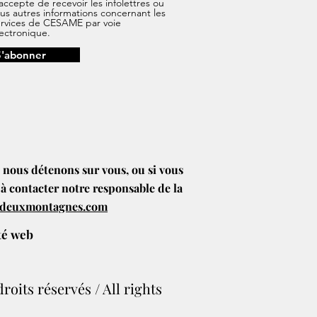
accepte de recevoir les infolettres ou
us autres informations concernant les
ervices de CESAME par voie
ectronique.
S'abonner
e nous détenons sur vous, ou si vous
 à contacter notre responsable de la
edeuxmontagnes.com
ité web
oits réservés / All rights