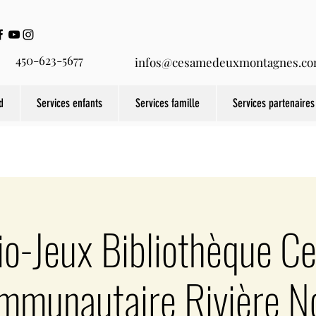
450-623-5677
infos@cesamedeuxmontagnes.c
d
Services enfants
Services famille
Services partenaires
io-Jeux Bibliothèque C
mmunautaire Rivière N