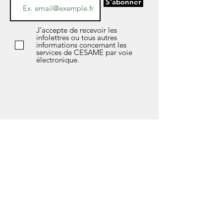
S'abonner
J’accepte de recevoir les
infolettres ou tous autres
informations concernant les
services de CESAME par voie
électronique.
*Si vous avez des questions sur l’avis de
confidentialité de notre société, les données
que nous détenons sur vous, ou si vous
souhaitez exercer l’un de vos droits en matière
de protection des données, n'hésitez pas à
contacter notre responsable de la
confidentialité soit Marlène Fleury au courriel