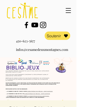
Soutenir
450-623-5677
infos@cesamedeuxmontagnes.com