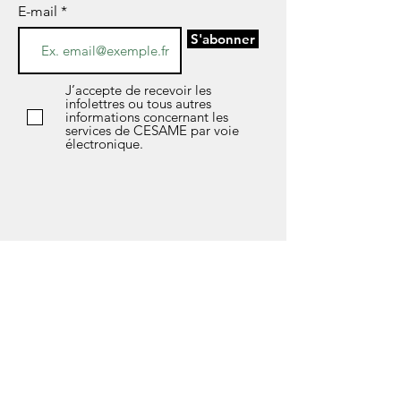
E-mail
S'abonner
J’accepte de recevoir les
infolettres ou tous autres
informations concernant les
services de CESAME par voie
électronique.
*Si vous avez des questions sur l’avis de
confidentialité de notre société, les données
que nous détenons sur vous, ou si vous
souhaitez exercer l’un de vos droits en matière
de protection des données, n'hésitez pas à