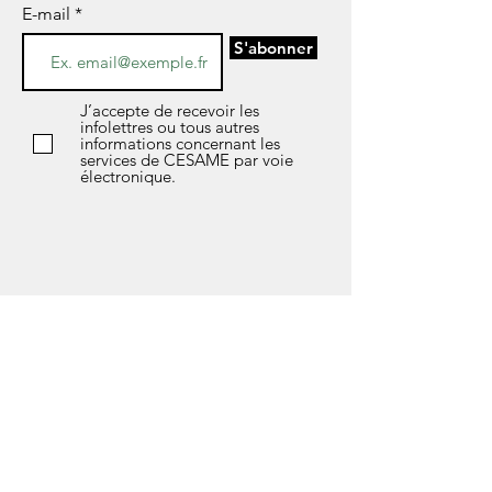
E-mail
S'abonner
J’accepte de recevoir les
infolettres ou tous autres
informations concernant les
services de CESAME par voie
électronique.
*Si vous avez des questions sur l’avis de
confidentialité de notre société, les données
que nous détenons sur vous, ou si vous
souhaitez exercer l’un de vos droits en matière
de protection des données, n'hésitez pas à