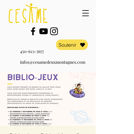
Soutenir
450-623-5677
infos@cesamedeuxmontagnes.com