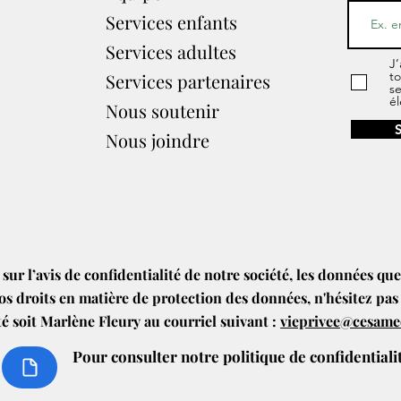
Services enfants
Services adultes
J’
to
Services partenaires​
s
él
Nous soutenir
Nous joindre
 sur l’avis de confidentialité de notre société, les données qu
os droits en matière de protection des données, n'hésitez pas
té soit Marlène Fleury au courriel suivant :
vieprivee@cesam
Pour consulter
notre politique de confidential