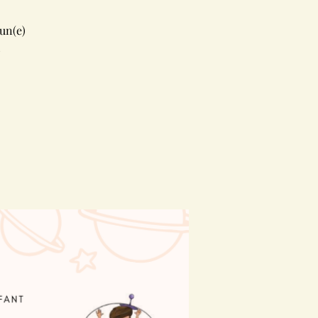
un(e)
!