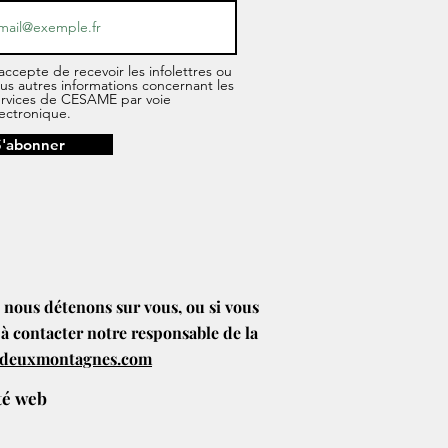
accepte de recevoir les infolettres ou
us autres informations concernant les
ervices de CESAME par voie
ectronique.
S'abonner
e nous détenons sur vous, ou si vous
 à contacter notre responsable de la
edeuxmontagnes.com
ité web