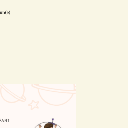
un(e)
!