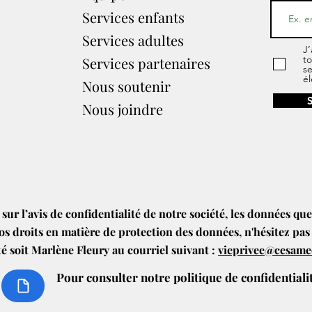
Services enfants
Services adultes
J’
to
Services partenaires​
s
él
Nous soutenir
Nous joindre
 sur l’avis de confidentialité de notre société, les données qu
os droits en matière de protection des données, n'hésitez pas
té soit Marlène Fleury au courriel suivant :
vieprivee@cesam
Pour consulter
notre politique de confidential