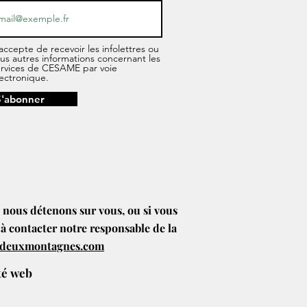
accepte de recevoir les infolettres ou
us autres informations concernant les
ervices de CESAME par voie
ectronique.
S'abonner
e nous détenons sur vous, ou si vous
 à contacter notre responsable de la
edeuxmontagnes.com
ité web