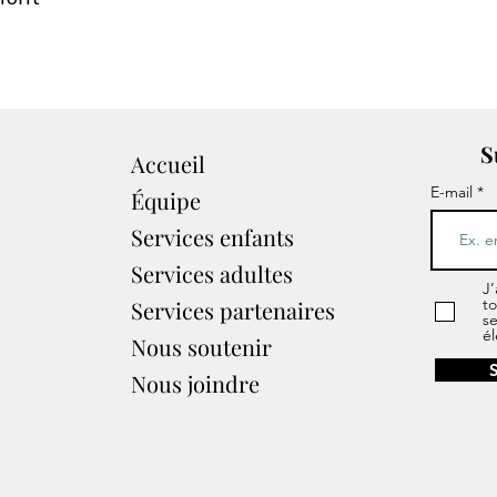
S
Accueil
E-mail
Équipe
Services enfants
Services adultes
J’
to
Services partenaires​
s
él
Nous soutenir
Nous joindre