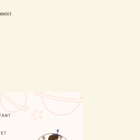
un(e)
!