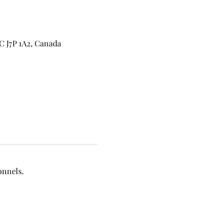
C J7P 1A2, Canada
onnels.