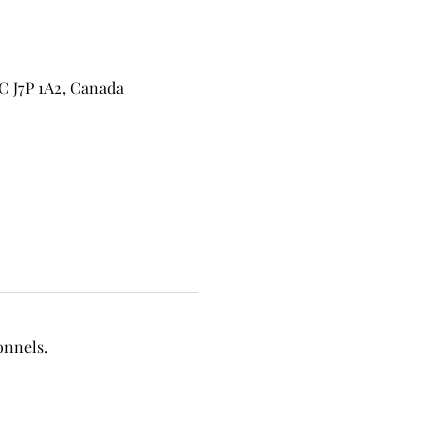
C J7P 1A2, Canada
onnels.