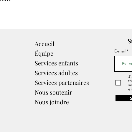
S
Accueil
E-mail
Équipe
Services enfants
Services adultes
J’
to
Services partenaires​
s
él
Nous soutenir
Nous joindre