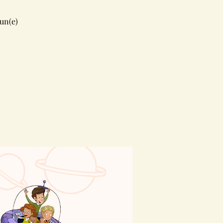
un(e)
!