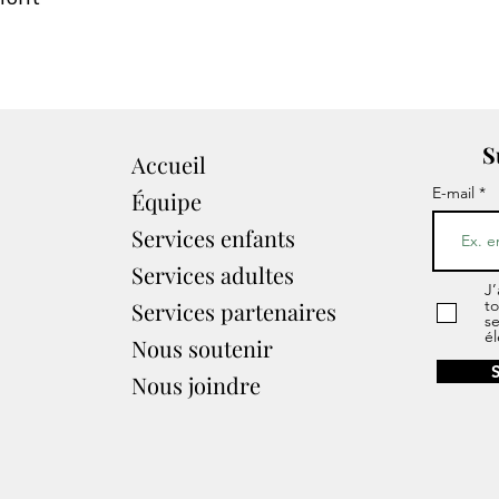
S
Accueil
E-mail
Équipe
Services enfants
Services adultes
J’
to
Services partenaires​
s
él
Nous soutenir
Nous joindre