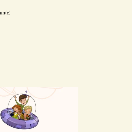
un(e)
!