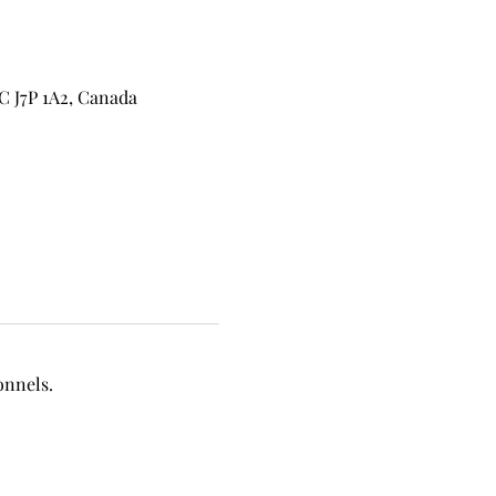
C J7P 1A2, Canada
onnels.