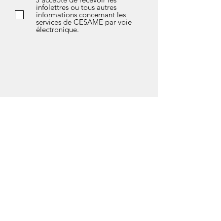
infolettres ou tous autres
informations concernant les
services de CESAME par voie
électronique.
*Si vous avez des questions sur l’avis de
confidentialité de notre société, les données
que nous détenons sur vous, ou si vous
souhaitez exercer l’un de vos droits en matière
de protection des données, n'hésitez pas à
contacter notre responsable de la
confidentialité soit Marlène Fleury au courriel
suivant :
vieprivee@cesamedeuxmontagnes.com