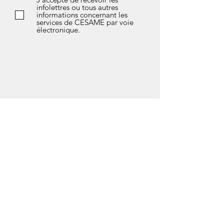
infolettres ou tous autres
informations concernant les
services de CESAME par voie
électronique.
*Si vous avez des questions sur l’avis de
confidentialité de notre société, les données
que nous détenons sur vous, ou si vous
souhaitez exercer l’un de vos droits en matière
de protection des données, n'hésitez pas à
contacter notre responsable de la
confidentialité soit Marlène Fleury au courriel
suivant :
vieprivee@cesamedeuxmontagnes.com