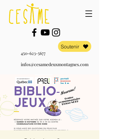
Soutenir
450-623-5677
infos@cesamedeuxmontagnes.com