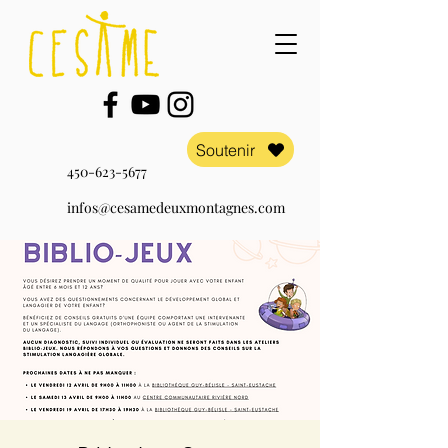
Soutenir
450-623-5677
infos@cesamedeuxmontagnes.com