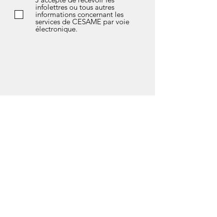
infolettres ou tous autres
informations concernant les
services de CESAME par voie
électronique.
*Si vous avez des questions sur l’avis de
confidentialité de notre société, les données
que nous détenons sur vous, ou si vous
souhaitez exercer l’un de vos droits en matière
de protection des données, n'hésitez pas à
contacter notre responsable de la
confidentialité soit Marlène Fleury au courriel
suivant :
vieprivee@cesamedeuxmontagnes.com