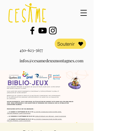
Soutenir
450-623-5677
infos@cesamedeuxmontagnes.com