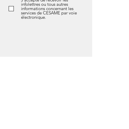
infolettres ou tous autres
informations concernant les
services de CESAME par voie
électronique.
*Si vous avez des questions sur l’avis de
confidentialité de notre société, les données
que nous détenons sur vous, ou si vous
souhaitez exercer l’un de vos droits en matière
de protection des données, n'hésitez pas à
contacter notre responsable de la
confidentialité soit Marlène Fleury au courriel
suivant :
vieprivee@cesamedeuxmontagnes.com