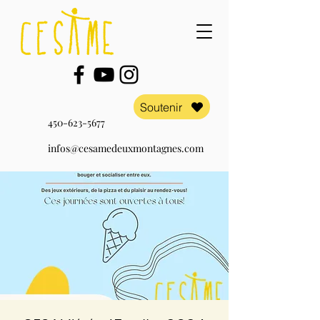
Soutenir
450-623-5677
infos@cesamedeuxmontagnes.com