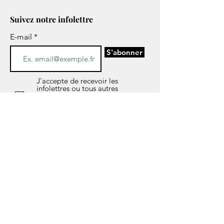
Suivez notre infolettre
E-mail
S'abonner
J’accepte de recevoir les
infolettres ou tous autres
informations concernant les
services de CESAME par voie
électronique.
*Si vous avez des questions sur l’avis de
confidentialité de notre société, les données