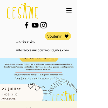
Soutenir
450-623-5677
infos@cesamedeuxmontagnes.com