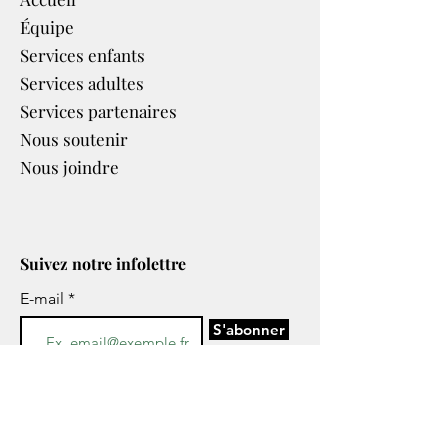
Équipe
Services enfants
Services adultes
Services partenaires​
Nous soutenir
Nous joindre
Suivez notre infolettre
E-mail
S'abonner
J’accepte de recevoir les
infolettres ou tous autres
informations concernant les
services de CESAME par voie
électronique.