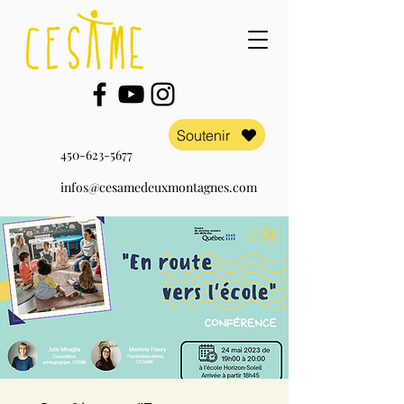
Soutenir
450-623-5677
infos@cesamedeuxmontagnes.com