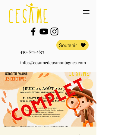
Soutenir
450-623-5677
infos@cesamedeuxmontagnes.com