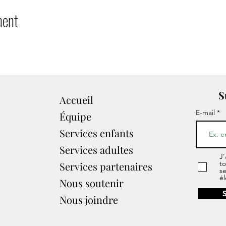
ment
S
Accueil
E-mail
Équipe
Services enfants
Services adultes
J’
to
Services partenaires​
s
él
Nous soutenir
Nous joindre