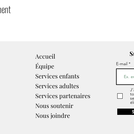
ment
S
Accueil
E-mail
Équipe
Services enfants
Services adultes
J’
to
Services partenaires​
s
él
Nous soutenir
Nous joindre