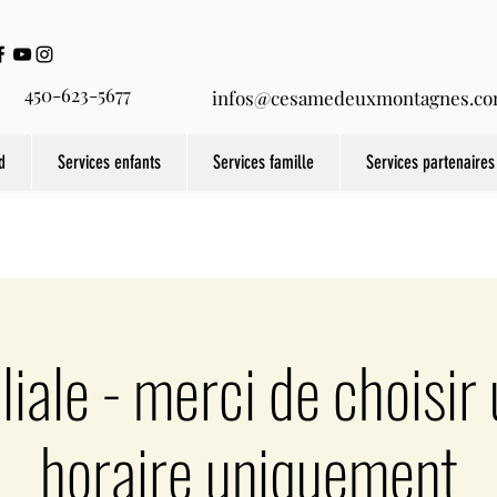
450-623-5677
infos@cesamedeuxmontagnes.c
d
Services enfants
Services famille
Services partenaires
liale - merci de choisir
horaire uniquement