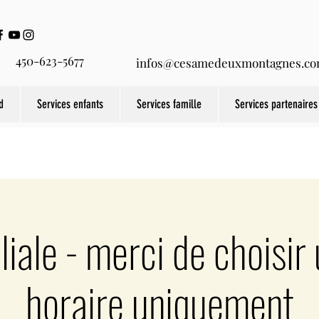
450-623-5677
infos@cesamedeuxmontagnes.c
d
Services enfants
Services famille
Services partenaires
liale - merci de choisir
horaire uniquement