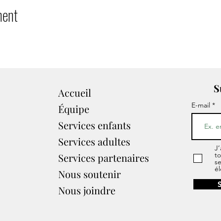
ment
S
Accueil
E-mail
Équipe
Services enfants
Services adultes
J’
to
Services partenaires​
s
él
Nous soutenir
Nous joindre