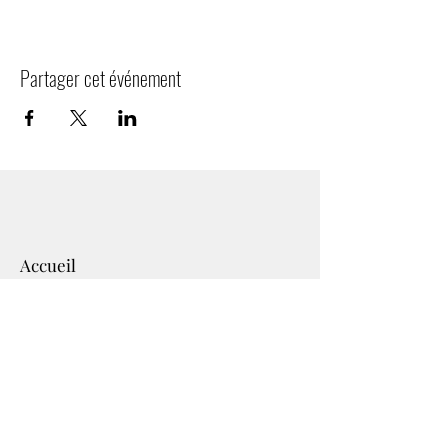
Partager cet événement
Accueil
Équipe
Services enfants
Services adultes
Services partenaires​
Nous soutenir
Nous joindre