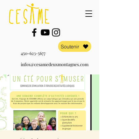
Soutenir
450-623-5677
infos@cesamedeuxmontagnes.com