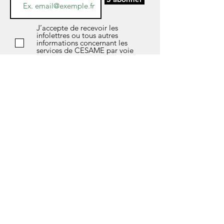
J’accepte de recevoir les
infolettres ou tous autres
informations concernant les
services de CESAME par voie
électronique.
*Si vous avez des questions sur l’avis de
confidentialité de notre société, les données
que nous détenons sur vous, ou si vous
souhaitez exercer l’un de vos droits en matière
de protection des données, n'hésitez pas à
contacter notre responsable de la
confidentialité soit Marlène Fleury au courriel