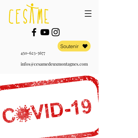
Soutenir
450-623-5677
infos@cesamedeuxmontagnes.com